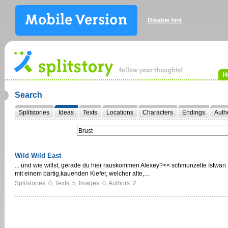
Disable hint
H
Search
Splitstories
Ideas
Texts
Locations
Characters
Endings
Auth
Wild Wild East
... und wie willst, gerade du hier rauskommen Alexey?<< schmunzelte Istwan
mit einem bärtig,kauenden Kiefer, welcher alte,…
Splitstories: 0, Texts: 5, Images: 0, Authors: 2