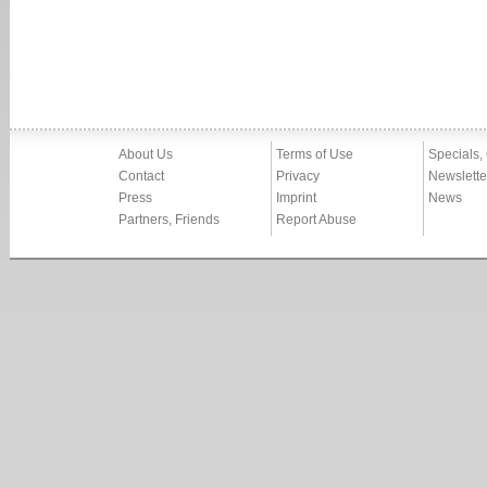
About Us
Terms of Use
Specials,
Contact
Privacy
Newslette
Press
Imprint
News
Partners, Friends
Report Abuse