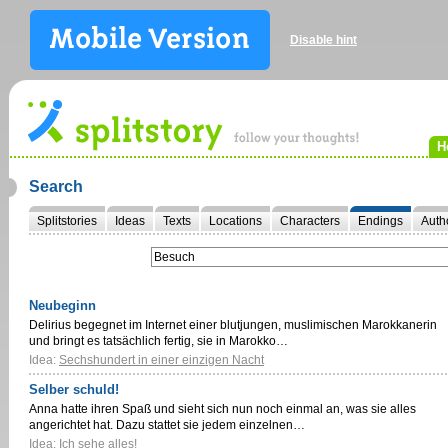
Disable hint
H
Search
Splitstories
Ideas
Texts
Locations
Characters
Endings
Auth
Neubeginn
Delirius begegnet im Internet einer blutjungen, muslimischen Marokkanerin
und bringt es tatsächlich fertig, sie in Marokko…
Idea:
Sechshundert in einer einzigen Nacht
Selber schuld!
Anna hatte ihren Spaß und sieht sich nun noch einmal an, was sie alles
angerichtet hat. Dazu stattet sie jedem einzelnen…
Idea:
Ich sehe alles!