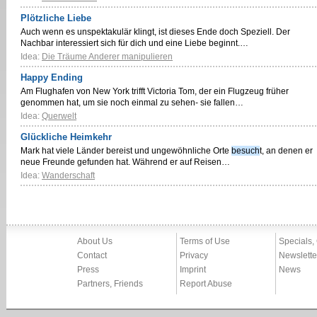
Plötzliche Liebe
Auch wenn es unspektakulär klingt, ist dieses Ende doch Speziell. Der
Nachbar interessiert sich für dich und eine Liebe beginnt.…
Idea:
Die Träume Anderer manipulieren
Happy Ending
Am Flughafen von New York trifft Victoria Tom, der ein Flugzeug früher
genommen hat, um sie noch einmal zu sehen- sie fallen…
Idea:
Querwelt
Glückliche Heimkehr
Mark hat viele Länder bereist und ungewöhnliche Orte
besuch
t, an denen er
neue Freunde gefunden hat. Während er auf Reisen…
Idea:
Wanderschaft
About Us
Terms of Use
Specials,
Contact
Privacy
Newslette
Press
Imprint
News
Partners, Friends
Report Abuse