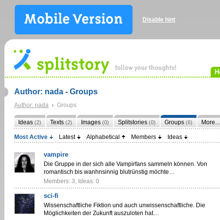
Disable hint
H
Author: nada - Groups
Author: nada
Groups
Ideas
Texts
Images
Splitstories
Groups
More
(2)
(2)
(0)
(0)
(6)
Most Active
Latest
Alphabetical
Members
Ideas
vampire
Die Gruppe in der sich alle Vampirfans sammeln können. Von
romantisch bis wanhnsinnig blutrünstig möchte…
Members: 3, Ideas: 0
sci-fi
Wissenschaftliche Fiktion und auch unwissenschaftliche. Die
Möglichkeiten der Zukunft auszuloten hat…