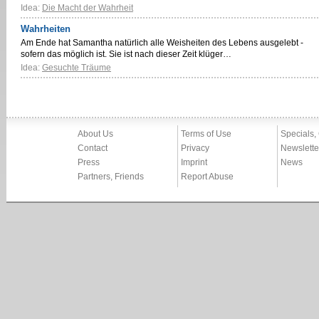
Idea:
Die Macht der Wahrheit
Wahrheiten
Am Ende hat Samantha natürlich alle Weisheiten des Lebens ausgelebt -
sofern das möglich ist. Sie ist nach dieser Zeit klüger…
Idea:
Gesuchte Träume
About Us
Terms of Use
Specials,
Contact
Privacy
Newslette
Press
Imprint
News
Partners, Friends
Report Abuse