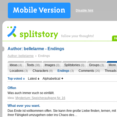
Disable hint
H
Author: bellelarme - Endings
Author: bellelarme
Endings
Ideas
Texts
Images
Splitstories
Groups
More
(4)
(38)
(0)
(0)
(3)
Locations
Characters
Endings
Comments
Thread
(3)
(8)
(3)
(26)
Top voted
Latest
Alphabetical
Offen
Was auch immer euch so einfällt.
Idea:
Mysterium: Speicheraufgang Nr. 16
What ever you want.
Das Ende ist vollkommen offen. Sie kann ihre große Liebe finden, lernen, mit
ihrer Fähigkeit umzugehen oder ins Chaos des…